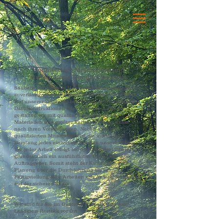
Hochwertige Materialien und
einwandfreie Handwerksarbeit
Saubere traditionelle Handwerksarbeit und absolut
zuverlässige Terminabsprachen haben den guten
Ruf unserer Zimmerei begründet. Konventionelle
Dachkonstruktionen oder moderne Aufbauten
gestalten wir mit qualitativ ausgesuchten
Materialien und größter Fachkompetenz exakt
nach ihren Vorstellungen. Neben unseren
qualifizierten Mitarbeitern ist die individuelle
Beratung jedes einzelnen Kunden unsere Stärke.
Vor jeder Arbeit erfolgt bei der Zimmerei Tiberius
grundsätzlich ein ausführlicher Dialog mit dem
Auftraggeber. Somit steht der Kunde von der
Planung über die Durchführung bis zur
Fertigstellung aller Arbeiten von Anfang an immer
auf der sicheren Seite.
Wir sind für Sie im Güstrow, Rostock und dem
Landkreis Rostock vor Ort.